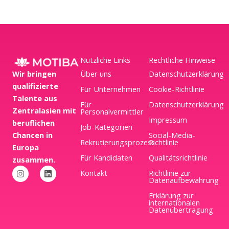
Nützliche Links
Rechtliche Hinweise
Wir bringen
Über uns
Datenschutzerklärung
qualifizierte
Für Unternehmen
Cookie-Richtlinie
Talente aus
Für
Datenschutzerklärung
Zentralasien mit
Personalvermittler
Impressum
beruflichen
Job-Kategorien
Chancen in
Social-Media-
Rekrutierungsprozess
Richtlinie
Europa
Für Kandidaten
Qualitätsrichtlinie
zusammen.
I
L
Kontakt
Richtlinie zur
n
i
Datenaufbewahrung
s
n
t
k
Erklärung zur
a
e
internationalen
Tiếng Việt
g
d
Datenübertragung
r
i
O‘zbekcha
a
n