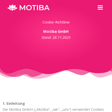
Zum
Haup
Inhalt
springen
Cookie-Richtlinie
Motiba GmbH
Stand: 26.11.2025
1. Einleitung
Die Motiba GmbH („Motiba“, „wir“, „uns“) verwendet Cookies