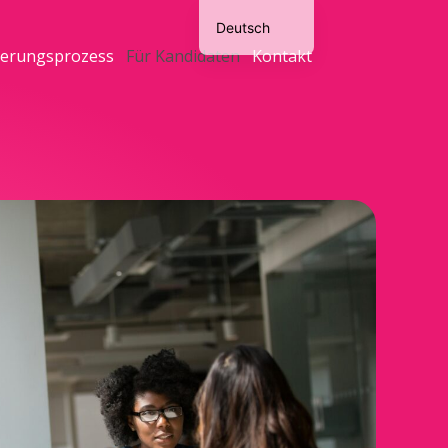
Deutsch
ierungsprozess
Für Kandidaten
Kontakt
English
O‘zbekcha
Tiếng Việt