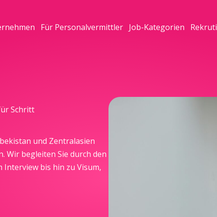
ernehmen
Für Personalvermittler
Job-Kategorien
Rekrut
ür Schritt
sbekistan und Zentralasien
en. Wir begleiten Sie durch den
nterview bis hin zu Visum,