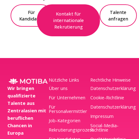
Für
Talente
Kontakt für
Kandidaten
anfragen
internationale
Rekrutierung
Nützliche Links
Rechtliche Hinweise
Wir bringen
Über uns
Datenschutzerklärung
qualifizierte
Für Unternehmen
Cookie-Richtlinie
Talente aus
Für
Datenschutzerklärung
Zentralasien mit
Personalvermittler
Impressum
beruflichen
Job-Kategorien
Chancen in
Social-Media-
Rekrutierungsprozess
Richtlinie
Europa